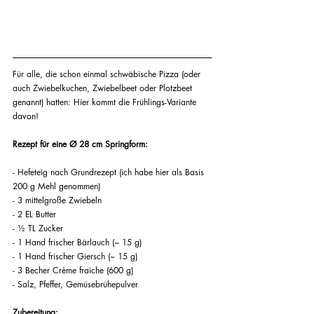
Für alle, die schon einmal schwäbische Pizza (oder 
auch Zwiebelkuchen, Zwiebelbeet oder Plotzbeet 
genannt) hatten: Hier kommt die Frühlings-Variante 
davon!
Rezept für eine Ø 28 cm Springform:
- Hefeteig nach Grundrezept (ich habe hier als Basis 
200 g Mehl genommen)
- 3 mittelgroße Zwiebeln
- 2 EL Butter
- ½ TL Zucker
- 1 Hand frischer Bärlauch (~ 15 g)
- 1 Hand frischer Giersch (~ 15 g)
- 3 Becher Crème fraiche (600 g)
- Salz, Pfeffer, Gemüsebrühepulver
Zubereitung: