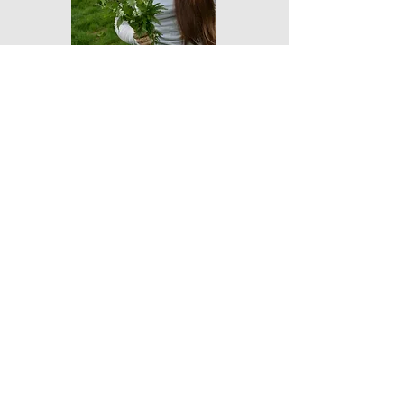
ABOUT
Dr. Theresa Ester-Nacke
Als Ernährungswissenschaftlerin
und Wildpflanzenexpertin liegt es
mir am Herzen, das wunderbare
Wissen rund um Kräuter und
wilden Pflanzen weiterzugeben.
Neben Kräuterwanderungen, die
ihr buchen könnt, findet ihr auch
viele spannende Infos in meinen
Posts auf Instagram!
Über Mich